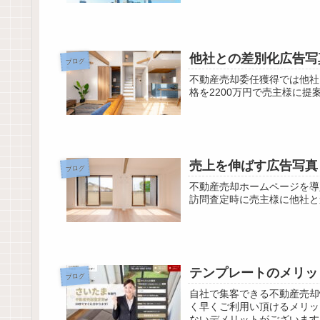
他社との差別化広告写
ブログ
不動産売却委任獲得では他社
格を2200万円で売主様に提
売上を伸ばす広告写真
ブログ
不動産売却ホームページを導
訪問査定時に売主様に他社と
テンプレートのメリッ
ブログ
自社で集客できる不動産売却
く早くご利用い頂けるメリッ
ないデメリットがございます